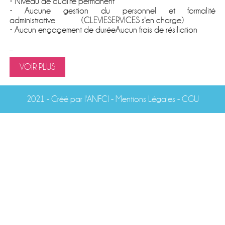
• Niveau de qualité permanent
• Aucune gestion du personnel et formalité
administrative (CLEVIESERVICES s'en charge)
• Aucun engagement de duréeAucun frais de résiliation
...
VOIR PLUS
2021 -
Créé par l'ANFCI
- Mentions Légales
-
CGU