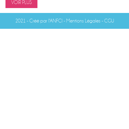
VOIR PLUS
2021 -
Créé par l'ANFCI
- Mentions Légales
-
CGU