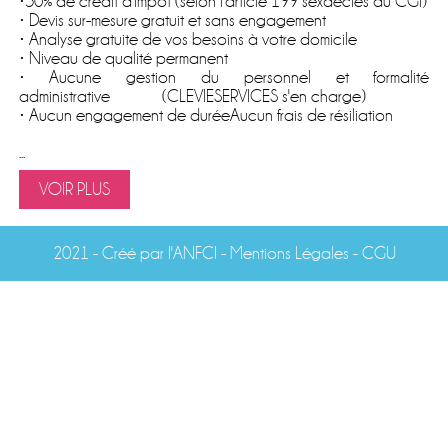
•50% de crédit d'impôt (selon l'article 199 sexdecies du CGI)
• Devis sur-mesure gratuit et sans engagement
• Analyse gratuite de vos besoins à votre domicile
• Niveau de qualité permanent
• Aucune gestion du personnel et formalité
administrative (CLEVIESERVICES s'en charge)
• Aucun engagement de duréeAucun frais de résiliation
...
VOIR PLUS
2021 -
Créé par l'ANFCI
- Mentions Légales
-
CGU