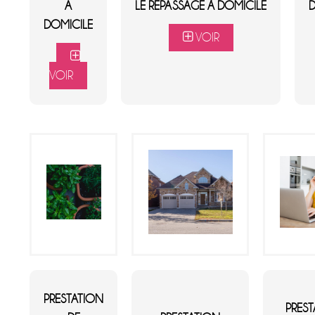
A
LE REPASSAGE À DOMICILE
D
DOMICILE
VOIR
VOIR
PRESTATION
PRES