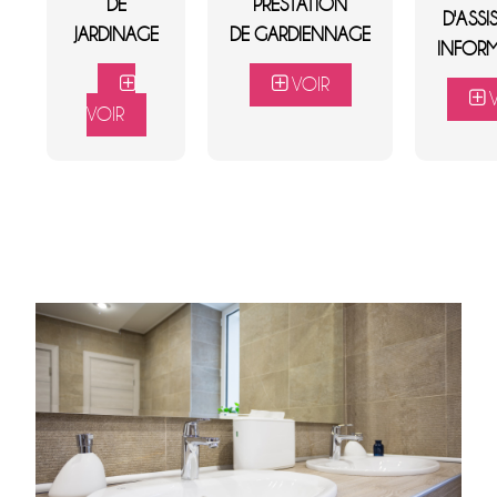
DE
PRESTATION
D'ASS
JARDINAGE
DE GARDIENNAGE
INFOR
VOIR
V
VOIR