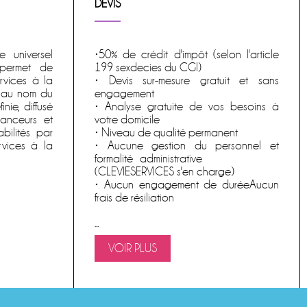
DEVIS
 universel
•50% de crédit d'impôt (selon l'article
permet de
199 sexdecies du CGI)
rvices à la
• Devis sur-mesure gratuit et sans
ié au nom du
engagement
nie, diffusé
• Analyse gratuite de vos besoins à
anceurs et
votre domicile
bilités par
• Niveau de qualité permanent
rvices à la
• Aucune gestion du personnel et
formalité administrative
(CLEVIESERVICES s'en charge)
• Aucun engagement de duréeAucun
frais de résiliation
...
VOIR PLUS