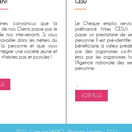
ENT
CESU
mes convaincus que la
Le
Chèque emploi service
n de nos Clients passe par le
préfinancé
(titres CESU) 
de nos intervenants. Si vous
payer un prestataire de se
ravailler dans les métiers du
personne
. Il est pré-identif
 la personne et que vous
bénéficiaire, à valeur prédéfi
intégrer une société jeune et
par des organismes co-fin
n'hésitez pas et postulez !
émis par les organismes ha
l'Agence nationale des se
personne.
US
...
VOIR PLUS
2021 -
Créé par l'ANFCI
- Mentions Légales
-
CGU